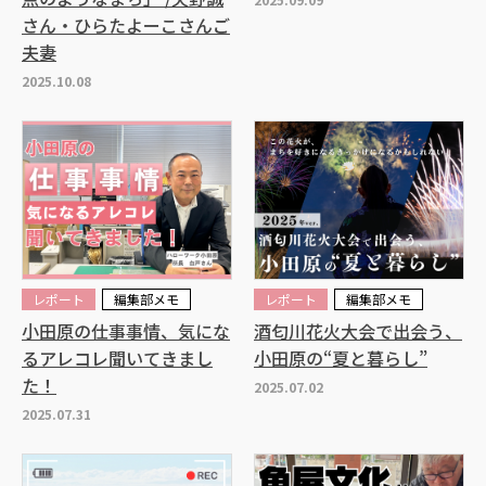
さん・ひらたよーこさんご
夫妻
2025.10.08
レポート
編集部メモ
レポート
編集部メモ
小田原の仕事事情、気にな
酒匂川花火大会で出会う、
るアレコレ聞いてきまし
小田原の“夏と暮らし”
た！
2025.07.02
2025.07.31