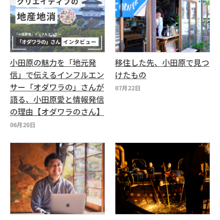
小田原の魅力を「地元発
移住した先、小田原で見つ
信」で伝えるインフルエン
けたもの
サー「オダワラの」さんが
07月22日
語る、小田原愛と情報発信
の理由【オダワラのさん】
06月20日