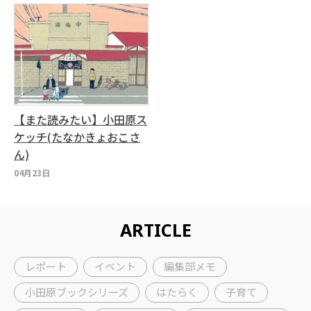
【また読みたい】小田原ス
ケッチ(たなかきょおこさ
ん)
04月23日
ARTICLE
レポート
イベント
編集部メモ
小田原ブックシリーズ
はたらく
子育て