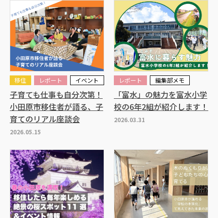
移住
レポート
イベント
レポート
編集部メモ
子育ても仕事も自分次第！
「富水」の魅力を富水小学
小田原市移住者が語る、子
校の6年2組が紹介します！
育てのリアル座談会
2026.03.31
2026.05.15