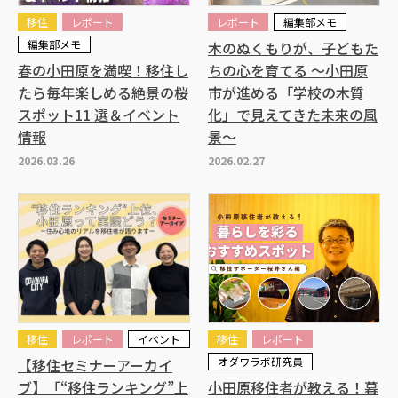
移住
レポート
レポート
編集部メモ
編集部メモ
木のぬくもりが、子どもた
春の小田原を満喫！移住し
ちの心を育てる ～小田原
たら毎年楽しめる絶景の桜
市が進める「学校の木質
スポット11 選＆イベント
化」で見えてきた未来の風
情報
景～
2026.03.26
2026.02.27
移住
レポート
イベント
移住
レポート
オダワラボ研究員
【移住セミナーアーカイ
ブ】「“移住ランキング”上
小田原移住者が教える！暮