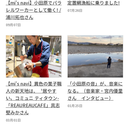
【mi's navi】小田原でパラ
定置網漁船に乗りました!
レルワーカーとして働く! /
07月26日
浦川拓也さん
09月07日
【mi's navi】異色の菓子職
「小田原の音」が、音楽に
人の新天地は、〝居やす
なる。（音楽家・宮内優里
い〟コミュニ ティタウン-
さん インタビュー）
「REAUREAUCAFE」具志
01月25日
堅みかさん
03月01日