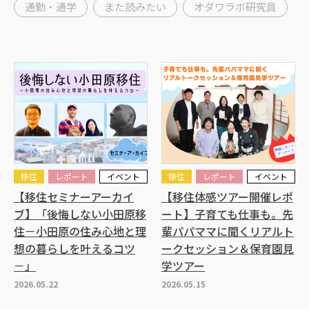
通勤・通学
また読みたい
オダワラボ研究員
移住
レポート
イベント
移住
レポート
イベント
【移住セミナーアーカイ
【移住体感ツアー開催レポ
ブ】「後悔しない小田原移
ート】子育ても仕事も。先
住－小田原の住み心地と理
輩パパママに聞くリアルト
想の暮らしを叶えるコツ
ークセッション＆保育園見
－」
学ツアー
2026.05.22
2026.05.15