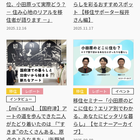
位、小田原って実際どう？
らしを彩るおすすめスポッ
－ 住み心地のリアルを移
ト 【移住サポーター桜井
住者が語ります －」
さん編】
2025.12.16
2025.11.17
移住
レポート
移住
レポート
イベント
インタビュー
移住セミナー「小田原のど
【mi's navi】【国府津】ア
こに住む？エリア別でわか
ートの道を歩んできた二人
る、あなたにピッタリな暮
がたどり着いたのは 「“す
らし」【セミナーアーカイ
きま”のたくさんある、原
ブ】
点のようなまち」 /矢野誠
2025.09.09