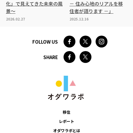
化」で見えてきた未来の風
－ 住み心地のリアルを移
景～
住者が語ります －」
2026.02.27
2025.12.16
FOLLOW US
SHARE
移住
レポート
オダワラボとは