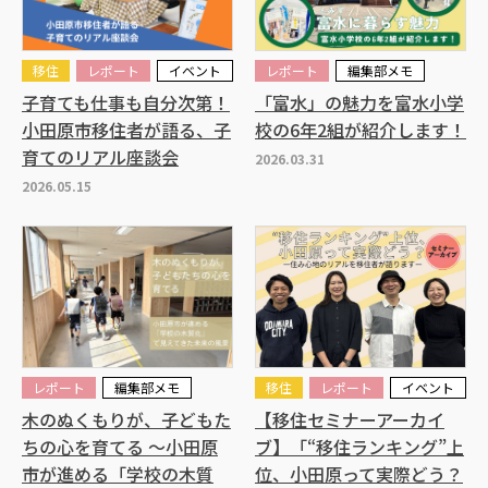
移住
レポート
イベント
レポート
編集部メモ
子育ても仕事も自分次第！
「富水」の魅力を富水小学
小田原市移住者が語る、子
校の6年2組が紹介します！
育てのリアル座談会
2026.03.31
2026.05.15
レポート
編集部メモ
移住
レポート
イベント
木のぬくもりが、子どもた
【移住セミナーアーカイ
ちの心を育てる ～小田原
ブ】「“移住ランキング”上
市が進める「学校の木質
位、小田原って実際どう？