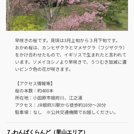
早咲きの桜です。見頃は3月上旬から３月下旬です。
おかめ桜は、カンヒザクラとマメザクラ（フジザクラ）
をかけ合わせたもので、イギリスで生まれたと言われて
います。ソメイヨシノより早咲きで、うつむき加減に濃
いピンク色の花が咲きます。
【アクセス情報等】
桜の本数：約400本
所在地：小田原市根府川、江之浦
アクセス：JR根府川駅から徒歩約10分～20分
駐車場：なし ※公共交通機関でお越しください。
７.わんぱくらんど（里山エリア）