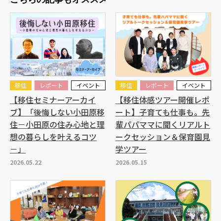
移住
レポート
イベント
移住
レポート
イベント
【移住セミナーアーカイ
【移住体感ツアー開催レポ
ブ】「後悔しない小田原移
ート】子育ても仕事も。先
住－小田原の住み心地と理
輩パパママに聞くリアルト
想の暮らしを叶えるコツ
ークセッション＆保育園見
－」
学ツアー
2026.05.22
2026.05.15