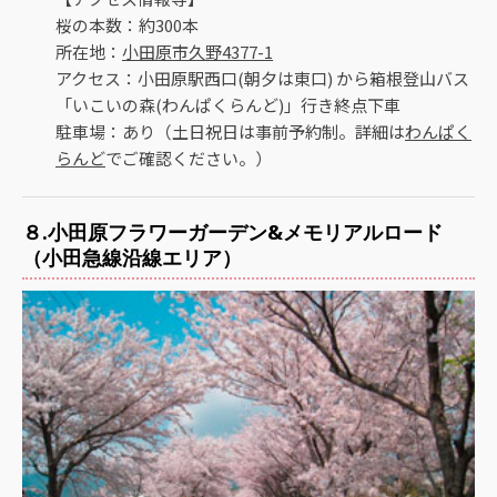
桜の本数：約300本
所在地：
小田原市久野4377-1
アクセス：小田原駅西口(朝夕は東口) から箱根登山バス
「いこいの森(わんぱくらんど)」行き終点下車
駐車場：あり（土日祝日は事前予約制。詳細は
わんぱく
らんど
でご確認ください。）
８.小田原フラワーガーデン&メモリアルロード
（小田急線沿線エリア）