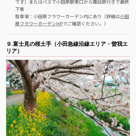
です）またはバスで小田原駅東口から諏訪原行きで最終
下車
駐車場：小田原フラワーガーデン内にあり（詳細は
小田
原フラワーガーデン
HP
でご確認ください。）
９.富士見の桜土手（小田急線沿線エリア・曽我エ
リア）