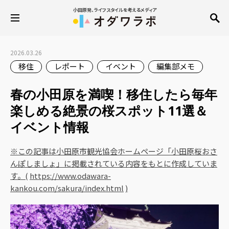
小田原発、ライフスタイルを考えるメディア
2026.03.26
移住
レポート
イベント
編集部メモ
春の小田原を満喫！移住したら毎年
楽しめる絶景の桜スポット11選＆
イベント情報
※この記事は小田原市観光協会ホームページ「小田原桜おさ
んぽしましょ」に掲載されている内容をもとに作成していま
す。(
https://www.odawara-
kankou.com/sakura/index.html
)