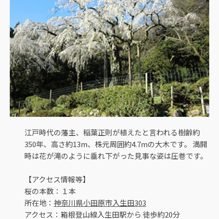
江戸時代の藩主、稲葉正則が植えたと言われる樹齢約
350年、高さ約13m、株元周囲約4.7mの大木です。 満開
時は花が滝のように垂れ下がった見事な姿は圧巻です。
【アクセス情報等】
桜の本数：１本
所在地：
神奈川県小田原市入生田303
アクセス：箱根登山線入生田駅から 徒歩約20分