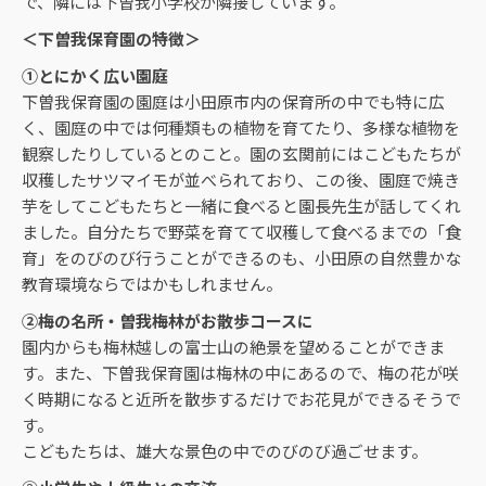
で、隣には下曽我小学校が隣接しています。
＜下曽我保育園の特徴＞
①
とにかく広い園庭
下曽我保育園の園庭は小田原市内の保育所の中でも特に広
く、園庭の中では何種類もの植物を育てたり、多様な植物を
観察したりしているとのこと。園の玄関前にはこどもたちが
収穫したサツマイモが並べられており、この後、園庭で焼き
芋をしてこどもたちと一緒に食べると園長先生が話してくれ
ました。自分たちで野菜を育てて収穫して食べるまでの「食
育」をのびのび行うことができるのも、小田原の自然豊かな
教育環境ならではかもしれません。
②梅の名所・曽我梅林がお散歩コースに
園内からも梅林越しの富士山の絶景を望めることができま
す。また、下曽我保育園は梅林の中にあるので、梅の花が咲
く時期になると近所を散歩するだけでお花見ができるそうで
す。
こどもたちは、雄大な景色の中でのびのび過ごせます。