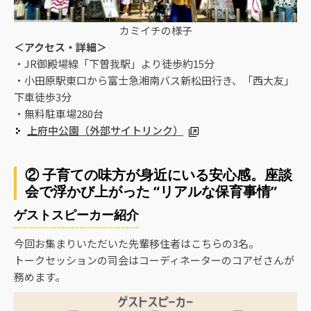
カミイチの様子
＜アクセス・詳細＞
・JR御殿場線「下曽我駅」より徒歩約15分
・小田原駅東口から富士急湘南バス新松田行き、「西大友」
下車徒歩3分
・無料駐車場280台
上府中公園（外部サイトリンク）
② 子育ての味方が身近にいる安心感。座談
会で浮かび上がった “リアルな保育事情”
ゲストスピーカー紹介
今回お集まりいただいた先輩移住者はこちらの3名。
トークセッションの司会はコーディネーターのコアゼさんが
務めます。