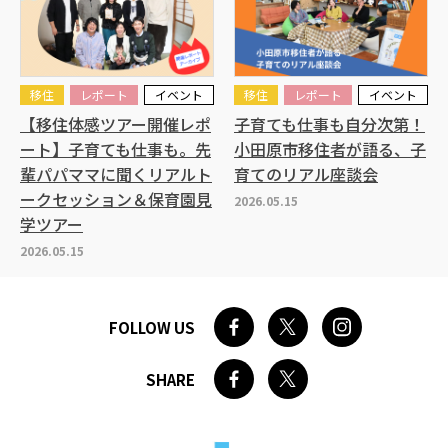
移住
レポート
イベント
移住
レポート
イベント
【移住体感ツアー開催レポ
子育ても仕事も自分次第！
ート】子育ても仕事も。先
小田原市移住者が語る、子
輩パパママに聞くリアルト
育てのリアル座談会
ークセッション＆保育園見
2026.05.15
学ツアー
2026.05.15
FOLLOW US
SHARE