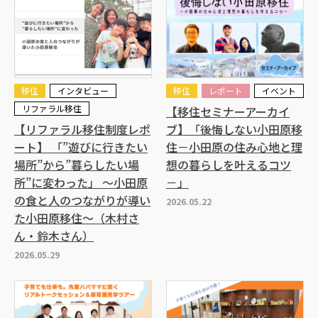
移住
インタビュー
移住
レポート
イベント
リファラル移住
【移住セミナーアーカイ
【リファラル移住制度レポ
ブ】「後悔しない小田原移
ート】 「”遊びに行きたい
住－小田原の住み心地と理
場所”から”暮らしたい場
想の暮らしを叶えるコツ
所”に変わった」 ～小田原
－」
の食と人のつながりが導い
2026.05.22
た小田原移住～（木村さ
ん・鈴木さん）
2026.05.29