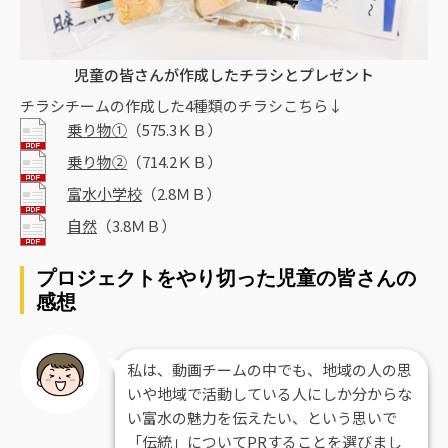
児童の皆さんが作成したチラシとプレゼント
チラシチームの作成した4種類のチラシこちら↓
乗り物①
（575.3ＫＢ）
乗り物②
（714.2ＫＢ）
富水小学校
（2.8ＭＢ）
自然
（3.8ＭＢ）
プロジェクトをやり切った児童の皆さんの
感想
私は、動画チームの中でも、地域の人の思
いや地域で活動している人にしか分からな
い富水の魅力を伝えたい、という思いで
「伝統」についてPRすることを選びまし