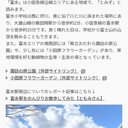
「富水」は小田急線沿線エリアにある地域で、「とみず」と
読みます。
富水小学校は西に狩川、東に仙了川と川に挟まれた場所にあ
り、大雄山線の飯田岡駅から徒歩約2分、小田急線の富水駅
から徒歩約15分です。良く晴れた日は、学校から富士山の山
頂を眺めることもできます。
また、富水エリアの南西部には「県立おだわら諏訪の原公
園」や、少し先には「小田原フラワーガーデン」があり、草
地環境を好む動植物の生育・生息の場となっ ています。
諏訪の原公園（外部サイトリンク）
小田原フラワーガーデン（外部サイトリンク）
富水駅周辺についてのレポート記事はこちら↓
富水駅をのんびりお散歩してみた【ともみさん】