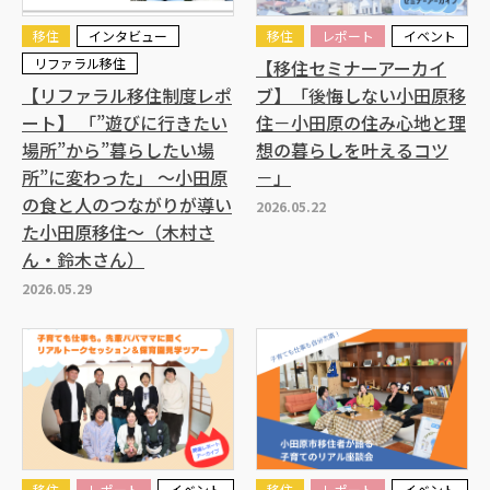
移住
インタビュー
移住
レポート
イベント
リファラル移住
【移住セミナーアーカイ
【リファラル移住制度レポ
ブ】「後悔しない小田原移
ート】 「”遊びに行きたい
住－小田原の住み心地と理
場所”から”暮らしたい場
想の暮らしを叶えるコツ
所”に変わった」 ～小田原
－」
の食と人のつながりが導い
2026.05.22
た小田原移住～（木村さ
ん・鈴木さん）
2026.05.29
移住
レポート
イベント
移住
レポート
イベント