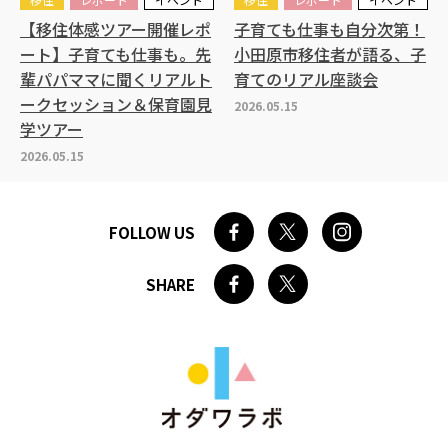
【移住体感ツアー開催レポ
子育ても仕事も自分次第！
ート】子育ても仕事も。先
小田原市移住者が語る、子
輩パパママに聞くリアルト
育てのリアル座談会
ークセッション＆保育園見
2026.05.15
学ツアー
2026.05.15
FOLLOW US
SHARE