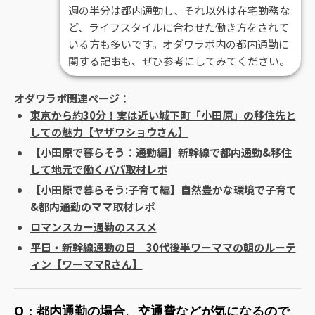
週の半分は都内通勤し、それ以外は在宅勤務な
ど、ライフスタイルに合わせた働き方をされて
いる方も多いです。オダワラボ内の都内通勤に
関する記事も、ぜひ参考にしてみてください。
オダワラボ関連ページ：
東京から約30分！実は近い城下町「小田原」の移住先と
しての魅力【ヤザワショウさん】
【小田原で暮らそう：通勤編】新幹線で都内通勤&移住
して地元で働くパパ取材レポ
【小田原で暮らそう:子育て編】自然豊かな環境で子育て
&都内通勤のママ取材レポ
ロマンスカー通勤のススメ
平日・新幹線通勤の日 30代後半ワーママの朝のルーテ
ィン【ワーママRさん】
Q：都内通勤の場合、交通費などが気になるので