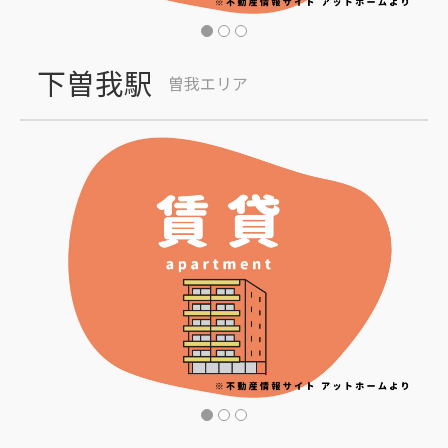
下曽我駅
曽我エリア