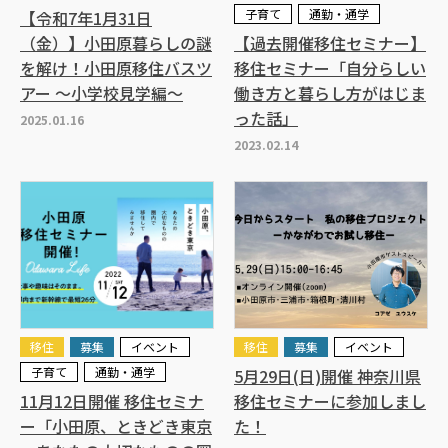
子育て
通勤・通学
【令和7年1月31日
（金）】小田原暮らしの謎
【過去開催移住セミナー】
を解け！小田原移住バスツ
移住セミナー「自分らしい
アー ～小学校見学編～
働き方と暮らし方がはじま
った話」
2025.01.16
2023.02.14
移住
募集
イベント
移住
募集
イベント
子育て
通勤・通学
5月29日(日)開催 神奈川県
11月12日開催 移住セミナ
移住セミナーに参加しまし
ー「小田原、ときどき東京
た！