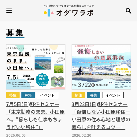
小田原発、ライフスタイルを考えるメディア
募集
移住
募集
イベント
移住
募集
イベント
7月5日(日)移住セミナー
3月22日(日)移住セミナー
「東京勤務のまま、小田原
「後悔しない小田原移住－
へ。”暮らしも仕事もちょ
小田原の住み心地と理想の
うどいい移住”」
暮らしを叶えるコツ－」
2026.06.05
2026.02.20