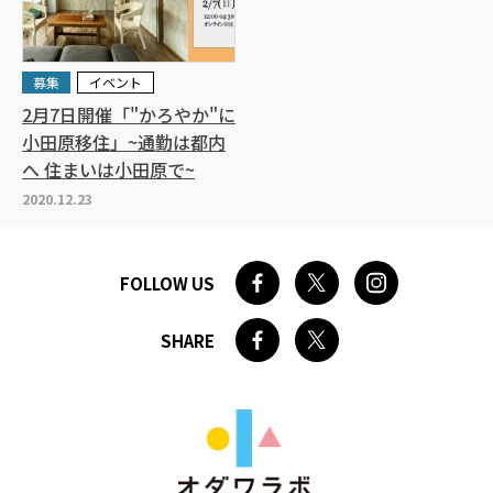
募集
イベント
2月7日開催「"かろやか"に
小田原移住」~通勤は都内
へ 住まいは小田原で~
2020.12.23
FOLLOW US
SHARE