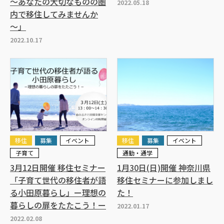
～あなたの大切なものの圏
2022.05.18
内で移住してみませんか
～」
2022.10.17
移住
募集
イベント
移住
募集
イベント
子育て
通勤・通学
3月12日開催 移住セミナー
1月30日(日)開催 神奈川県
「子育て世代の移住者が語
移住セミナーに参加しまし
る小田原暮らし」ー理想の
た！
暮らしの扉をたたこう！ー
2022.01.17
2022.02.08