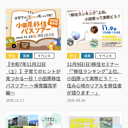
移住
募集
イベント
移住
募集
イベント
【令和7年11月22日
11月9日(日)移住セミナー
（土）】子育てのヒントが
「“移住ランキング”上位、
見つかる一日！小田原移住
小田原って実際どう？ －
バスツアー ～保育園見学
住み心地のリアルを移住者
編～
が語ります －」
2025.11.17
2025.09.30