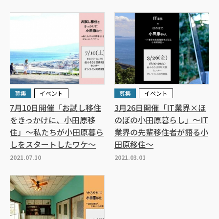
募集
イベント
募集
イベント
7月10日開催「お試し移住
3月26日開催「IT業界×ほ
をきっかけに、小田原移
のぼの小田原暮らし」～IT
住」～私たちが小田原暮ら
業界の先輩移住者が語る小
しをスタートしたワケ～
田原移住～
2021.07.10
2021.03.01