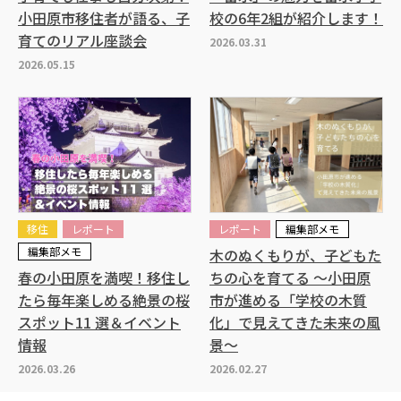
小田原市移住者が語る、子
校の6年2組が紹介します！
育てのリアル座談会
2026.03.31
2026.05.15
移住
レポート
レポート
編集部メモ
編集部メモ
木のぬくもりが、子どもた
春の小田原を満喫！移住し
ちの心を育てる ～小田原
たら毎年楽しめる絶景の桜
市が進める「学校の木質
スポット11 選＆イベント
化」で見えてきた未来の風
情報
景～
2026.03.26
2026.02.27