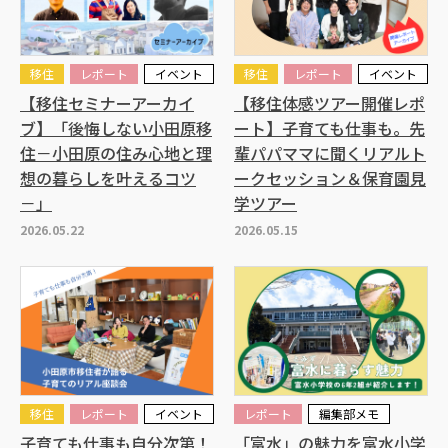
移住
レポート
イベント
移住
レポート
イベント
【移住セミナーアーカイ
【移住体感ツアー開催レポ
ブ】「後悔しない小田原移
ート】子育ても仕事も。先
住－小田原の住み心地と理
輩パパママに聞くリアルト
想の暮らしを叶えるコツ
ークセッション＆保育園見
－」
学ツアー
2026.05.22
2026.05.15
移住
レポート
イベント
レポート
編集部メモ
子育ても仕事も自分次第！
「富水」の魅力を富水小学