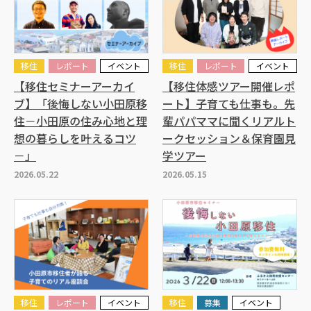
移住
レポート
イベント
移住
レポート
イベント
【移住セミナーアーカイ
【移住体感ツアー開催レポ
ブ】「後悔しない小田原移
ート】子育ても仕事も。先
住－小田原の住み心地と理
輩パパママに聞くリアルト
想の暮らしを叶えるコツ
ークセッション＆保育園見
－」
学ツアー
2026.05.22
2026.05.15
移住
レポート
イベント
移住
募集
イベント