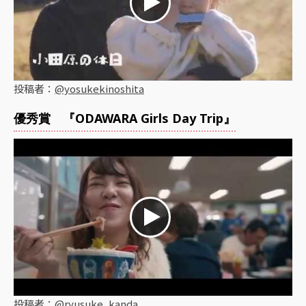
投稿者：
@yosukekinoshita
優秀賞 『ODAWARA Girls Day Trip』
投稿者：
@ryusuke_kanda