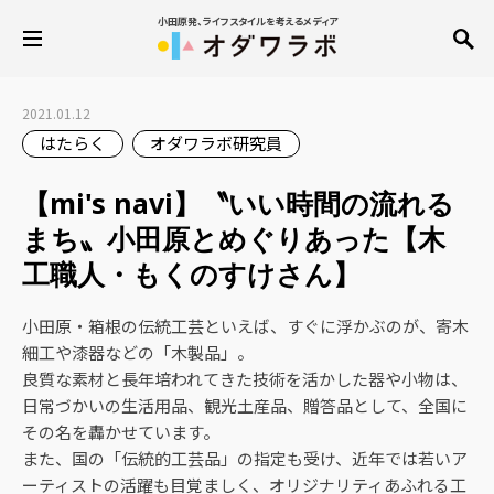
小田原発、ライフスタイルを考えるメディア
2021.01.12
はたらく
オダワラボ研究員
【mi's navi】〝いい時間の流れる
まち〟小田原とめぐりあった【木
工職人・もくのすけさん】
小田原・箱根の伝統工芸といえば、すぐに浮かぶのが、寄木
細工や漆器などの「木製品」。
良質な素材と長年培われてきた技術を活かした器や小物は、
日常づかいの生活用品、観光土産品、贈答品として、全国に
その名を轟かせています。
また、国の「伝統的工芸品」の指定も受け、近年では若いア
ーティストの活躍も目覚ましく、オリジナリティあふれる工