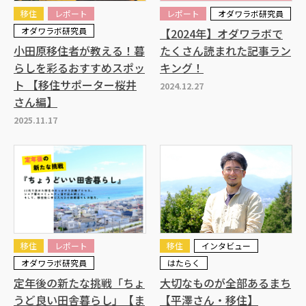
移住
レポート
レポート
オダワラボ研究員
オダワラボ研究員
【2024年】オダワラボで
小田原移住者が教える！暮
たくさん読まれた記事ラン
らしを彩るおすすめスポッ
キング！
ト 【移住サポーター桜井
2024.12.27
さん編】
2025.11.17
移住
レポート
移住
インタビュー
オダワラボ研究員
はたらく
定年後の新たな挑戦「ちょ
大切なものが全部あるまち
うど良い田舎暮らし」【ま
【平澤さん・移住】