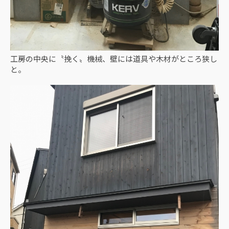
工房の中央に〝挽く〟機械、壁には道具や木材がところ狭し
と。