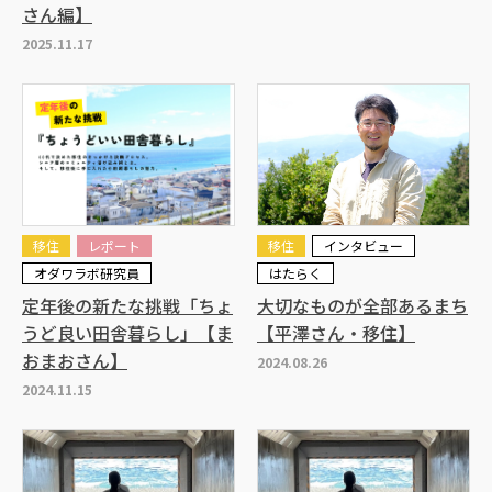
さん編】
2025.11.17
移住
レポート
移住
インタビュー
オダワラボ研究員
はたらく
定年後の新たな挑戦「ちょ
大切なものが全部あるまち
うど良い田舎暮らし」【ま
【平澤さん・移住】
おまおさん】
2024.08.26
2024.11.15