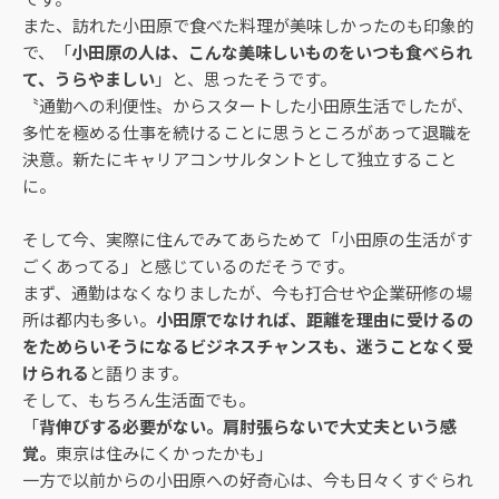
また、訪れた小田原で食べた料理が美味しかったのも印象的
で、「
小田原の人は、こんな美味しいものをいつも食べられ
て、うらやましい
」と、思ったそうです。
〝通勤への利便性〟からスタートした小田原生活でしたが、
多忙を極める仕事を続けることに思うところがあって退職を
決意。新たにキャリアコンサルタントとして独立すること
に。
そして今、実際に住んでみてあらためて「小田原の生活がす
ごくあってる」と感じているのだそうです。
まず、通勤はなくなりましたが、今も打合せや企業研修の場
所は都内も多い。
小田原でなければ、距離を理由に受けるの
をためらいそうになるビジネスチャンスも、迷うことなく受
けられる
と語ります。
そして、もちろん生活面でも。
「
背伸びする必要がない。肩肘張らないで大丈夫という感
覚。
東京は住みにくかったかも」
一方で以前からの小田原への好奇心は、今も日々くすぐられ