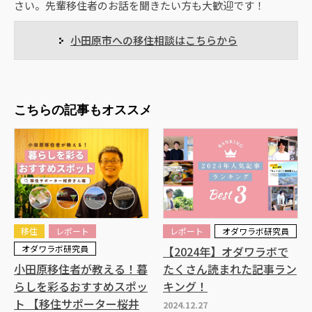
さい。先輩移住者のお話を聞きたい方も大歓迎です！
小田原市への移住相談はこちらから
こちらの記事もオススメ
移住
レポート
レポート
オダワラボ研究員
オダワラボ研究員
【2024年】オダワラボで
小田原移住者が教える！暮
たくさん読まれた記事ラン
らしを彩るおすすめスポッ
キング！
ト 【移住サポーター桜井
2024.12.27