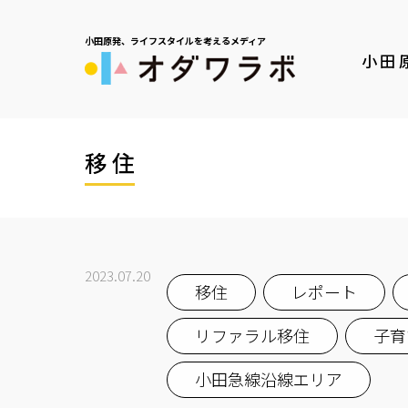
小田原発、ライフスタイルを考えるメディア
小田
移住
2023.07.20
移住
レポート
リファラル移住
子育
小田急線沿線エリア