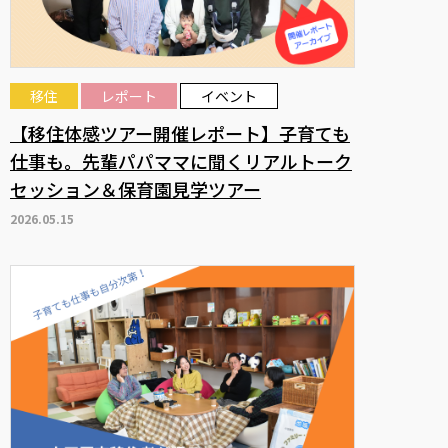
移住
レポート
イベント
【移住体感ツアー開催レポート】子育ても
仕事も。先輩パパママに聞くリアルトーク
セッション＆保育園見学ツアー
2026.05.15