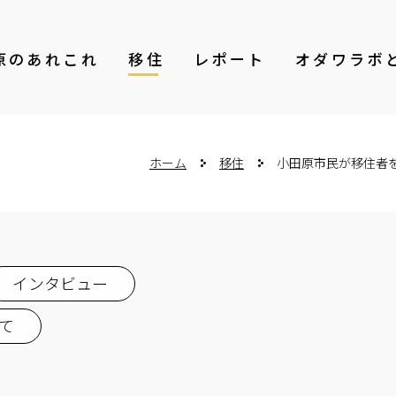
原のあれこれ
移住
レポート
オダワラボ
ホーム
移住
小田原市民が移住者
インタビュー
て