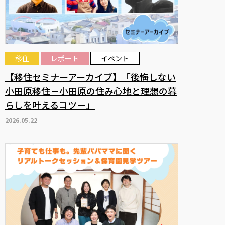
移住
レポート
イベント
【移住セミナーアーカイブ】「後悔しない
小田原移住－小田原の住み心地と理想の暮
らしを叶えるコツ－」
2026.05.22