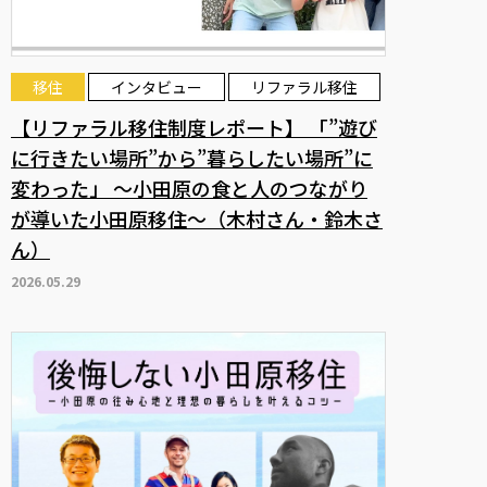
移住
インタビュー
リファラル移住
【リファラル移住制度レポート】 「”遊び
に行きたい場所”から”暮らしたい場所”に
変わった」 ～小田原の食と人のつながり
が導いた小田原移住～（木村さん・鈴木さ
ん）
2026.05.29