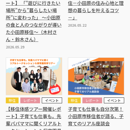
ート】 「”遊びに行きたい
住－小田原の住み心地と理
場所”から”暮らしたい場
想の暮らしを叶えるコツ
所”に変わった」 ～小田原
－」
の食と人のつながりが導い
2026.05.22
た小田原移住～（木村さ
ん・鈴木さん）
2026.05.29
移住
レポート
イベント
移住
レポート
イベント
【移住体感ツアー開催レポ
子育ても仕事も自分次第！
ート】子育ても仕事も。先
小田原市移住者が語る、子
輩パパママに聞くリアルト
育てのリアル座談会