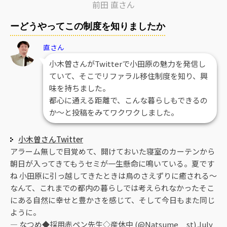
前田 直さん
ーどうやってこの制度を知りましたか
直さん
小木曽さんがTwitterで小田原の魅力を発信し
ていて、そこでリファラル移住制度を知り、興
味を持ちました。
都心に通える距離で、こんな暮らしもできるの
か～と投稿をみてワクワクしました。
小木曽さんTwitter
アラーム無しで目覚めて、開けておいた寝室のカーテンから
朝日が入ってきてもうセミが一生懸命に鳴いている。夏です
ね 小田原に引っ越してきたときは鳥のさえずりに癒される〜
なんて、これまでの都内の暮らしでは考えられなかったそこ
にある自然に幸せと豊かさを感じて、そして今日もまた同じ
ように。
— なつめ◆採用赤ペン先生◇産休中 (@Natsume__st)
July