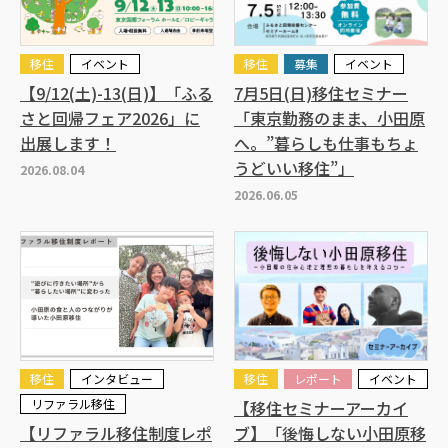
移住
イベント
移住
募集
イベント
【9/12(土)-13(日)】「ふる
7月5日(日)移住セミナー
さと回帰フェア2026」に
「東京勤務のまま、小田原
出展します！
へ。”暮らしも仕事もちょ
うどいい移住”」
2026.08.04
2026.06.05
移住
インタビュー
移住
レポート
イベント
リファラル移住
【移住セミナーアーカイ
【リファラル移住制度レポ
ブ】「後悔しない小田原移