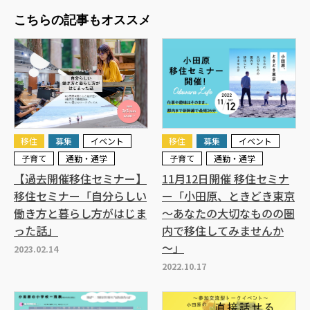
こちらの記事もオススメ
移住
募集
イベント
移住
募集
イベント
子育て
通勤・通学
子育て
通勤・通学
【過去開催移住セミナー】
11月12日開催 移住セミナ
移住セミナー「自分らしい
ー「小田原、ときどき東京
働き方と暮らし方がはじま
～あなたの大切なものの圏
った話」
内で移住してみませんか
～」
2023.02.14
2022.10.17