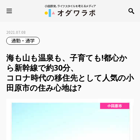
小田原発、ライフスタイルを考えるメディア
2021.07.08
通勤・通学
海も山も温泉も、子育ても!都心か
ら新幹線で約30分、
コロナ時代の移住先として人気の小
田原市の住み心地は?