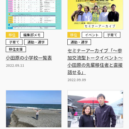
移住
編集部メモ
移住
イベント
子育て
子育て
通勤・通学
通勤・通学
移住支援
セミナーアーカイブ「～参
小田原の小学校一覧表
加交流型トークイベント～
小田原の先輩移住者と直接
2022.09.11
話せる」
2022.09.09