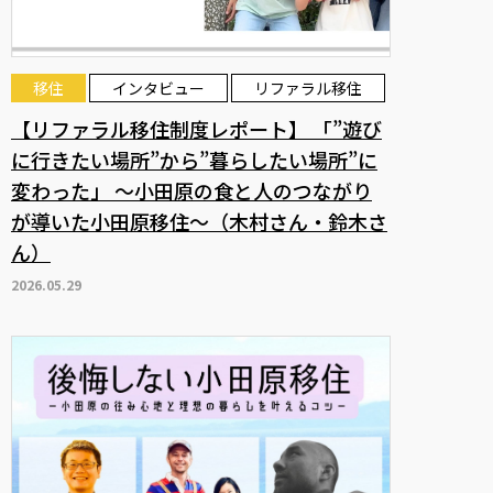
移住
インタビュー
リファラル移住
【リファラル移住制度レポート】 「”遊び
に行きたい場所”から”暮らしたい場所”に
変わった」 ～小田原の食と人のつながり
が導いた小田原移住～（木村さん・鈴木さ
ん）
2026.05.29