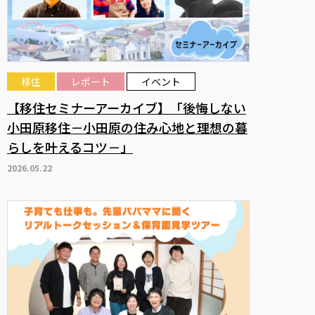
移住
レポート
イベント
【移住セミナーアーカイブ】「後悔しない
小田原移住－小田原の住み心地と理想の暮
らしを叶えるコツ－」
2026.05.22