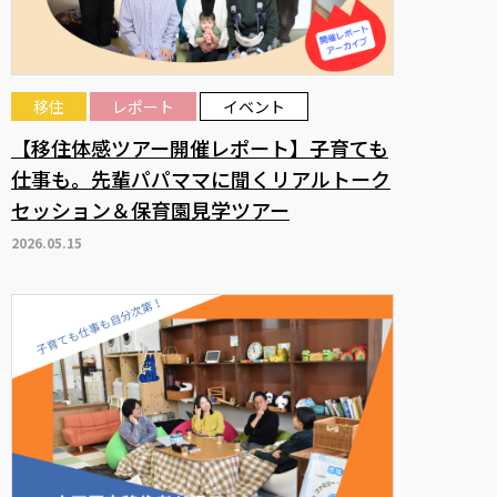
移住
レポート
イベント
【移住体感ツアー開催レポート】子育ても
仕事も。先輩パパママに聞くリアルトーク
セッション＆保育園見学ツアー
2026.05.15