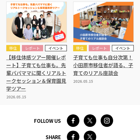
移住
レポート
イベント
移住
レポート
イベント
【移住体感ツアー開催レポ
子育ても仕事も自分次第！
ート】子育ても仕事も。先
小田原市移住者が語る、子
輩パパママに聞くリアルト
育てのリアル座談会
ークセッション＆保育園見
2026.05.15
学ツアー
2026.05.15
FOLLOW US
SHARE