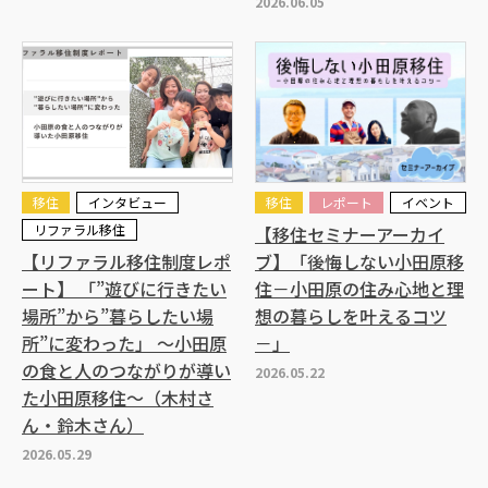
2026.06.05
移住
インタビュー
移住
レポート
イベント
リファラル移住
【移住セミナーアーカイ
【リファラル移住制度レポ
ブ】「後悔しない小田原移
ート】 「”遊びに行きたい
住－小田原の住み心地と理
場所”から”暮らしたい場
想の暮らしを叶えるコツ
所”に変わった」 ～小田原
－」
の食と人のつながりが導い
2026.05.22
た小田原移住～（木村さ
ん・鈴木さん）
2026.05.29