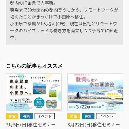
都内のIT企業で人事職。
職場まで30分圏内の都内暮らしから、リモートワークが
増えたことがきっかけで小田原へ移住。
小田原で家族が1人増え(0歳)、現在は出社とリモートワ
ークのハイブリッドな働き方を両立しつつ子育てに奔走
中。
こちらの記事もオススメ
移住
募集
イベント
移住
募集
イベント
7月5日(日)移住セミナー
3月22日(日)移住セミナー