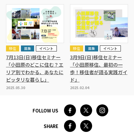
移住
募集
イベント
移住
募集
イベント
7月13日(日)移住セミナー
3月9日(日)移住セミナー
「小田原のどこに住む？エ
「小田原移住、最初の一
リア別でわかる、あなたに
歩！移住者が語る実践ガイ
ピッタリな暮らし」
ド」
2025.05.30
2025.02.04
FOLLOW US
SHARE