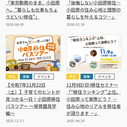
「東京勤務のまま、小田原
「後悔しない小田原移住－
へ。”暮らしも仕事もちょ
小田原の住み心地と理想の
うどいい移住”」
暮らしを叶えるコツ－」
2026.06.05
2026.02.20
移住
募集
イベント
移住
募集
イベント
【令和7年11月22日
11月9日(日)移住セミナー
（土）】子育てのヒントが
「“移住ランキング”上位、
見つかる一日！小田原移住
小田原って実際どう？ －
バスツアー ～保育園見学
住み心地のリアルを移住者
編～
が語ります －」
2025.11.17
2025.09.30