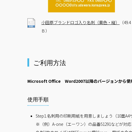
小田原ブランドロゴ入り名刺（黄色・縦）
（49.
Ｂ）
ご利用方法
Microsoft Office Word2007以降のバージョンか
使用手順
Step1.名刺用の印刷用紙を用意しましょう（10面A
※（例）A-one（エーワン）の品番51291などが