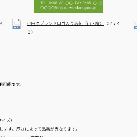
4Ｋ
小田原ブランドロゴ入り名刺（山・縦）
（54.7Ｋ
Ｂ）
ら使用可能です。
4サイズ）
対応します。厚さによって品番が異なります。