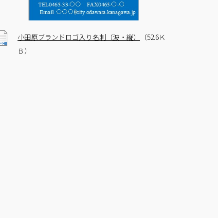
小田原ブランドロゴ入り名刺（波・縦）
（52.6Ｋ
Ｂ）