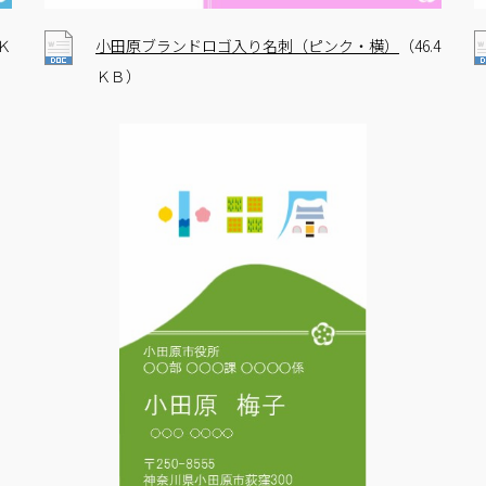
5Ｋ
小田原ブランドロゴ入り名刺（ピンク・横）
（46.4
ＫＢ）