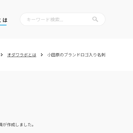
キーワード検索...
とは
オダワラボとは
小田原のブランドロゴ入り名刺
員が作成しました。