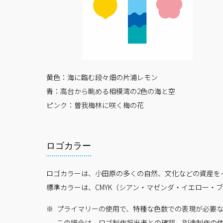
黄色：海に臨む段々畑の片浦レモン
青：高台から眺める相模湾の2色の海と空
ピンク：曽我梅林に咲く梅の花
ロゴカラー
ロゴカラーは、小田原の多くの自然、文化などの資産を
標準カラーは、CMYK（シアン・マゼンダ・イエロー・
プライマリーの使用で、特種な色数での表現が必要
この場合は、ロゴ制作担当者との確認、別途制作の