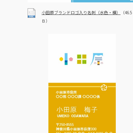
小田原ブランドロゴ入り名刺（水色・横）
（46.
Ｂ）