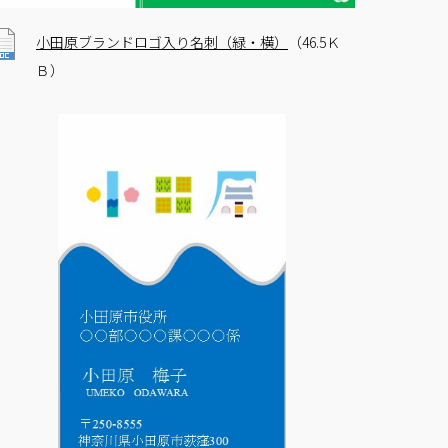
小田原ブランドロゴ入り名刺（緑・横）
（46.5Ｋ
Ｂ）