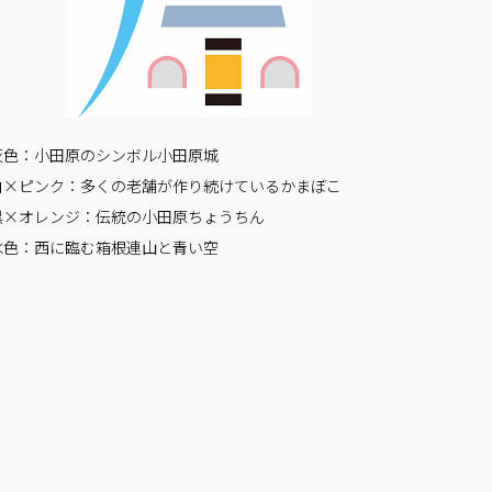
灰色：小田原のシンボル小田原城
白×ピンク：多くの老舗が作り続けているかまぼこ
黒×オレンジ：伝統の小田原ちょうちん
水色：西に臨む箱根連山と青い空