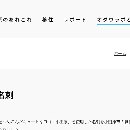
原のあれこれ
移住
レポート
オダワラボ
ホーム
名刺
をつめこんだキュートなロゴ「小田原」を使用した名刺を小田原市の職
なりました。